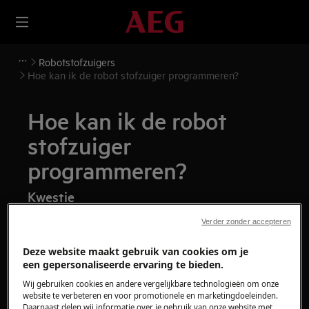
Robotstofzuigers
Hoe kan ik de robot stofzuiger programmeren?
Hoe kan ik de robot
stofzuiger
programmeren?
Kwestie
Hoe kan ik de robot stofzuiger
Verder zonder accepteren
programmeren?
Deze website maakt gebruik van cookies om je
een gepersonaliseerde ervaring te bieden.
Heeft betrekking op
Wij gebruiken cookies en andere vergelijkbare technologieën om onze
website te verbeteren en voor promotionele en marketingdoeleinden.
Stofzuiger Robot
Daarnaast delen wij informatie over je gebruik van onze website met