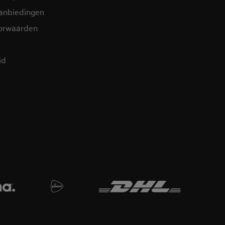
aanbiedingen
orwaarden
id