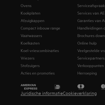
Ovens
Serviceafspraak
Kookplaten
Services van A
Afzuigkappen
Garanties van 
Compact inbouw range
Handleidingen 
Vaatwassers
Brochures down
Koelkasten
Online hulp
Koel-vriescombinaties
Veelgestelde v
Vriezers
Servicepartners
Stofzuigers
Verkooppunten 
Acties en promoties
Herroeping
Juridische informatie
Cookieverklaring