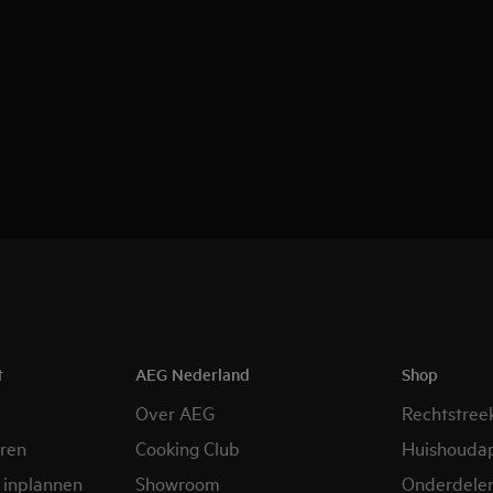
t
AEG Nederland
Shop
Over AEG
Rechtstree
eren
Cooking Club
Huishouda
 inplannen
Showroom
Onderdele