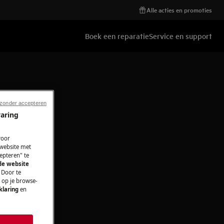
Alle acties en promoties
Boek een reparatie
Service en support
 zonder accepteren
varing
voor
 website met
epteren" te
 de website
 Door te
n op je browse-
klaring
en