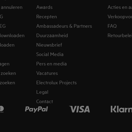
 annuleren
Awards
Acties en 
EG
Recepten
Verkoopvo
AEG
Ambassadeurs & Partners
FAQ
downloaden
Duurzaamheid
Retourbele
loaden
Nieuwsbrief
Social Media
ragen
Pers en media
 zoeken
Vacatures
zoeken
Electrolux Projects
Legal
Contact