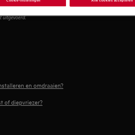
Cookie-instellingen
Alle cookies accepteren
essionele reparatie gevolgen kan
t uitgevoerd.
nstalleren en omdraaien?
t of diepvriezer?