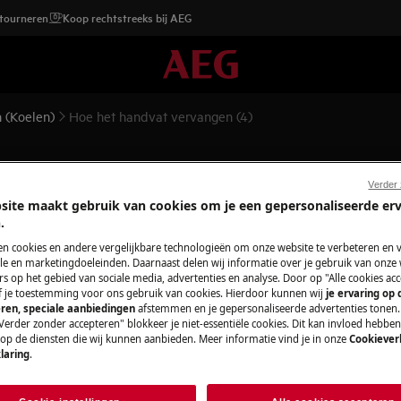
etourneren
Koop rechtstreeks bij AEG
 (Koelen)
Hoe het handvat vervangen (4)
gen (4)
Verder
site maakt gebruik van cookies om je een gepersonaliseerde er
.
en cookies en andere vergelijkbare technologieën om onze website te verbeteren en 
e en marketingdoeleinden. Daarnaast delen wij informatie over je gebruik van onze
topcontact
voordat je met
s op het gebied van sociale media, advertenties en analyse. Door op "Alle cookies acc
ef je toestemming voor ons gebruik van cookies. Hierdoor kunnen wij
je ervaring op
ren, speciale aanbiedingen
afstemmen en je gepersonaliseerde advertenties tonen.
Verder zonder accepteren" blokkeer je niet-essentiële cookies. Dit kan invloed hebbe
araten, voor zware apparaten zijn twee
 op de diensten die wij kunnen aanbieden. Meer informatie vind je in onze
Cookiever
laring
.
schoeisel.