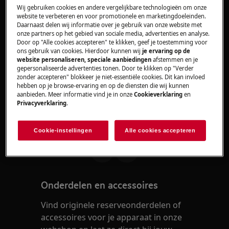
Combi magnetron
Wij gebruiken cookies en andere vergelijkbare technologieën om onze
website te verbeteren en voor promotionele en marketingdoeleinden.
Daarnaast delen wij informatie over je gebruik van onze website met
Oplossing
onze partners op het gebied van sociale media, advertenties en analyse.
Door op "Alle cookies accepteren" te klikken, geef je toestemming voor
ons gebruik van cookies. Hierdoor kunnen wij
je ervaring op de
Neem contact op met onze servicedienst
website personaliseren, speciale aanbiedingen
afstemmen en je
voor een afspraak.
gepersonaliseerde advertenties tonen. Door te klikken op "Verder
zonder accepteren" blokkeer je niet-essentiële cookies. Dit kan invloed
Wanneer de bovenstaande suggesties het
hebben op je browse-ervaring en op de diensten die wij kunnen
aanbieden. Meer informatie vind je in onze
Cookieverklaring
en
probleem niet hebben opgelost, adviseren wij
Privacyverklaring
.
een bezoek van een technicus aan te vragen.
Was dit artikel nuttig?
Cookie-instellingen
Alle cookies accepteren
Onderdelen en accessoires
Vind originele reserveonderdelen of
accessoires voor je apparaat in onze