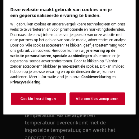
Heeft betrekking op
Deze website maakt gebruik van cookies om je
Koel-vriescombinatie
een gepersonaliseerde ervaring te bieden.
Koelkast
Wij gebruiken cookies en andere vergelijkbare technologieën om onze
website te verbeteren en voor promotionele en marketingdoeleinden.
Oplossing
Daarnaast delen wij informatie over je gebruik van onze website met
onze partners op het gebied van sociale media, advertenties en analyse.
Door op "Alle cookies accepteren" te klikken, geef je toestemming voor
Controleer of het apparaat goed
ons gebruik van cookies. Hierdoor kunnen wij
je ervaring op de
aangesloten is op het stopcontact. Open
website personaliseren, speciale aanbiedingen
afstemmen en je
gepersonaliseerde advertenties tonen. Door te klikken op "Verder
de deur van het koelgedeelte en
zonder accepteren" blokkeer je niet-essentiële cookies. Dit kan invloed
controleer of de verlichting brandt.
hebben op je browse-ervaring en op de diensten die wij kunnen
aanbieden. Meer informatie vind je in onze
Cookieverklaring
en
Controleer na uur een of de compressor al
Privacyverklaring
.
hoorbaar is.
Controleer door een glaasje water en een
Cookie-instellingen
Alle cookies accepteren
thermometer onderin het koelgedeelte te
plaatsen. Controleer na 6 tot 8 uur de
temperatuur. Als de afgelezen
temperatuur overeenkomt met de
ingestelde temperatuur, dan werkt het
apparaat correct.