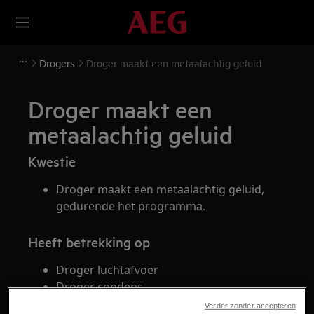
Drogers
Droger maakt een metaalachtig geluid
Droger maakt een
metaalachtig geluid
Kwestie
Droger maakt een metaalachtig geluid,
gedurende het programma.
Heeft betrekking op
Droger luchtafvoer
Droger condens
Droger warmtepomp
Verder zonder accepteren