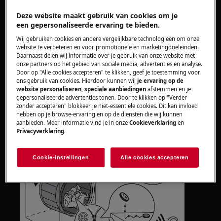
Deze website maakt gebruik van cookies om je
Oplossing
een gepersonaliseerde ervaring te bieden.
Het is normaal dat er een metaalachtig
Wij gebruiken cookies en andere vergelijkbare technologieën om onze
website te verbeteren en voor promotionele en marketingdoeleinden.
geluid hoorbaar is bij een warmtepomp
Daarnaast delen wij informatie over je gebruik van onze website met
droger. Dit kan worden veroorzaakt door
onze partners op het gebied van sociale media, advertenties en analyse.
het draaien van de trommel of van de
Door op "Alle cookies accepteren" te klikken, geef je toestemming voor
ons gebruik van cookies. Hierdoor kunnen wij
je ervaring op de
warmtepomp. Bij iedere droger kan een
website personaliseren, speciale aanbiedingen
afstemmen en je
metaalachtig geluid ook worden door
gepersonaliseerde advertenties tonen. Door te klikken op "Verder
zonder accepteren" blokkeer je niet-essentiële cookies. Dit kan invloed
knopen of risten aan de kleding die
hebben op je browse-ervaring en op de diensten die wij kunnen
contact maken met de trommel.
aanbieden. Meer informatie vind je in onze
Cookieverklaring
en
Privacyverklaring
.
Cookie-instellingen
Alle cookies accepteren