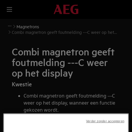
Magnetrons
Combi magnetron geeft foutmelding ---C weer op het
display
Combi magnetron geeft
foutmelding ---C weer
op het display
Kwestie
Combi magnetron geeft foutmelding ---C
weer op het display, wanneer een functie
gekozen wordt.
Display geeft 3 horizontale streepjes en
Verder zonder accepteren
een graden teken.