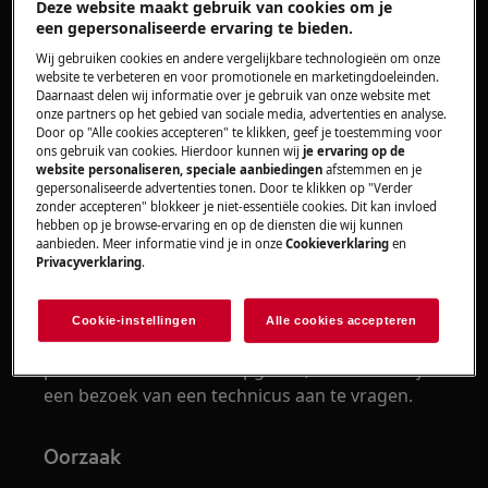
Deze website maakt gebruik van cookies om je
Heeft betrekking op
een gepersonaliseerde ervaring te bieden.
Wij gebruiken cookies en andere vergelijkbare technologieën om onze
Combi magnetron
website te verbeteren en voor promotionele en marketingdoeleinden.
Daarnaast delen wij informatie over je gebruik van onze website met
onze partners op het gebied van sociale media, advertenties en analyse.
Oplossing
Door op "Alle cookies accepteren" te klikken, geef je toestemming voor
ons gebruik van cookies. Hierdoor kunnen wij
je ervaring op de
Sluit de deur van het apparaat en kies
website personaliseren, speciale aanbiedingen
afstemmen en je
gepersonaliseerde advertenties tonen. Door te klikken op "Verder
opnieuw een functie.
zonder accepteren" blokkeer je niet-essentiële cookies. Dit kan invloed
Controleer of de deurhaakjes nog intact
hebben op je browse-ervaring en op de diensten die wij kunnen
zijn.
aanbieden. Meer informatie vind je in onze
Cookieverklaring
en
Privacyverklaring
.
Neem contact op met onze servicedienst
voor een afspraak.
Cookie-instellingen
Alle cookies accepteren
Wanneer de bovenstaande suggesties het
probleem niet hebben opgelost, adviseren wij
een bezoek van een technicus aan te vragen.
Oorzaak