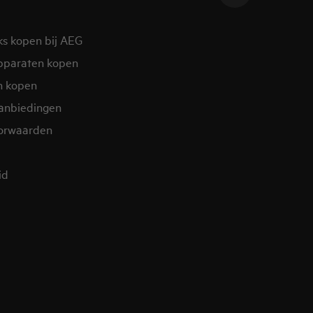
ks kopen bij AEG
pparaten kopen
n kopen
aanbiedingen
orwaarden
id