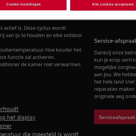
Cookie-instellingen
Alle cookies accepteren
Naar webshop
 actief is. Deze cyclus wordt
j van ijs te houden en elke ontdooi
Service-afspra
e buitentemperatuur. Hoe kouder het
Dankzij onze betr
ze functie zal activeren.
kun je erop vertr
conditioner de kamer niet verwarmen.
mogelijke zorgkwal
aan jou. We hebben
het hele land snel 
reparaties maken 
originele aeg ond
erhoudt
op het display
Serviceafspraak
ioner
eratuur die ingesteld is wordt