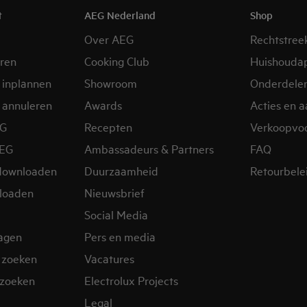
t
AEG Nederland
Shop
Over AEG
Rechtstree
eren
Cooking Club
Huishouda
 inplannen
Showroom
Onderdele
 annuleren
Awards
Acties en 
EG
Recepten
Verkoopvo
AEG
Ambassadeurs & Partners
FAQ
downloaden
Duurzaamheid
Retourbele
loaden
Nieuwsbrief
Social Media
ragen
Pers en media
 zoeken
Vacatures
zoeken
Electrolux Projects
Legal