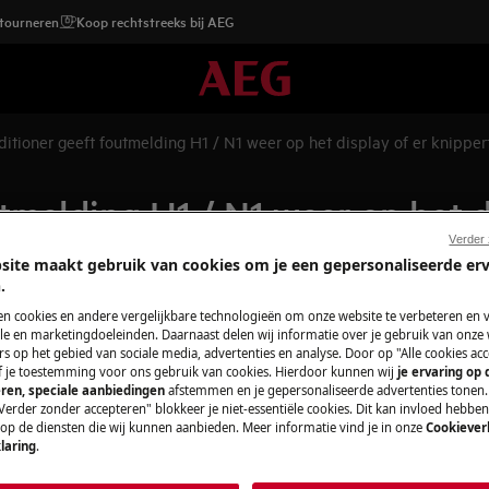
etourneren
Koop rechtstreeks bij AEG
Airconditioner geeft foutmelding H1 / N1 weer op het displa
tmelding H1 / N1 weer op het d
Verder
site maakt gebruik van cookies om je een gepersonaliseerde er
.
en cookies en andere vergelijkbare technologieën om onze website te verbeteren en 
e en marketingdoeleinden. Daarnaast delen wij informatie over je gebruik van onze
Onderdelen en a
s op het gebied van sociale media, advertenties en analyse. Door op "Alle cookies acc
weer op het display.
ef je toestemming voor ons gebruik van cookies. Hierdoor kunnen wij
je ervaring op
 op het bedieningspaneel
ren, speciale aanbiedingen
afstemmen en je gepersonaliseerde advertenties tonen.
Vind originele re
Verder zonder accepteren" blokkeer je niet-essentiële cookies. Dit kan invloed hebbe
voor je apparaat i
 op de diensten die wij kunnen aanbieden. Meer informatie vind je in onze
Cookiever
laring
.
bij jouw thuis leve