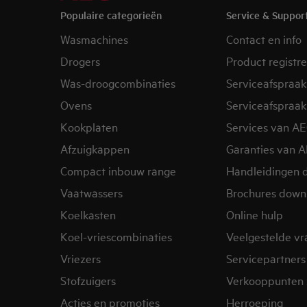
Populaire categorieën
Service & Suppor
Wasmachines
Contact en info
Drogers
Product registr
Was-droogcombinaties
Serviceafspraak
Ovens
Serviceafspraak
Kookplaten
Services van A
Afzuigkappen
Garanties van 
Compact inbouw range
Handleidingen 
Vaatwassers
Brochures down
Koelkasten
Online hulp
Koel-vriescombinaties
Veelgestelde v
Vriezers
Servicepartners
Stofzuigers
Verkooppunten 
Acties en promoties
Herroeping