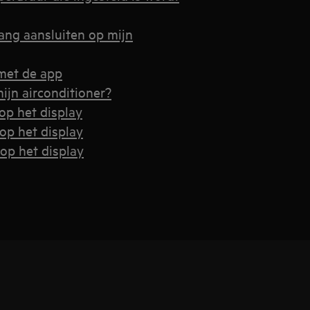
ang aansluiten op mijn
 met de app
ijn airconditioner?
op het display
op het display
op het display